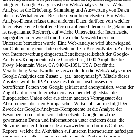
integriert. Google Analytics ist ein Web-Analyse-Dienst. Web-
Analyse ist die Erhebung, Sammlung und Auswertung von Daten
über das Verhalten von Besuchern von Internetseiten. Ein Web-
Analyse-Dienst erfasst unter anderem Daten darüber, von welcher
Internetseite eine betroffene Person auf eine Internetseite gekommen
ist (sogenannte Referrer), auf welche Unterseiten der Internetseite
zugegriffen oder wie oft und für welche Verweildauer eine
Unterseite betrachtet wurde. Eine Web-Analyse wird überwiegend
zur Optimierung einer Internetseite und zur Kosten-Nutzen-Analyse
von Internetwerbung eingesetzt.Betreibergesellschaft der Google-
Analytics-Komponente ist die Google Inc., 1600 Amphitheatre
Pkwy, Mountain View, CA 94043-1351, USA.Der für die
Verarbeitung Verantwortliche verwendet für die Web-Analyse über
Google Analytics den Zusatz „_gat._anonymizeIp“. Mittels dieses
Zusatzes wird die IP-Adresse des Internetanschlusses der
betroffenen Person von Google gekürzt und anonymisiert, wenn der
Zugriff auf unsere Internetseiten aus einem Mitgliedstaat der
Europäischen Union oder aus einem anderen Vertragsstaat des
Abkommens über den Europäischen Wirtschaftsraum erfolgt.Der
Zweck der Google-Analytics-Komponente ist die Analyse der
Besucherströme auf unserer Internetseite. Google nutzt die
gewonnenen Daten und Informationen unter anderem dazu, die
Nutzung unserer Internetseite auszuwerten, um für uns Online-
Reports, welche die Aktivitäten auf unseren Internetseiten aufzeigen,
zusammenzustellen, und um weitere mit der Nutzung unserer