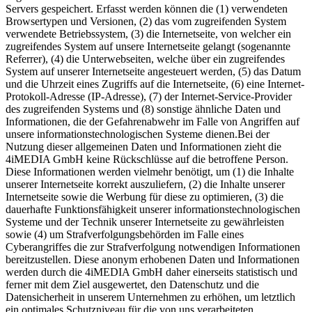
Servers gespeichert. Erfasst werden können die (1) verwendeten
Browsertypen und Versionen, (2) das vom zugreifenden System
verwendete Betriebssystem, (3) die Internetseite, von welcher ein
zugreifendes System auf unsere Internetseite gelangt (sogenannte
Referrer), (4) die Unterwebseiten, welche über ein zugreifendes
System auf unserer Internetseite angesteuert werden, (5) das Datum
und die Uhrzeit eines Zugriffs auf die Internetseite, (6) eine Internet-
Protokoll-Adresse (IP-Adresse), (7) der Internet-Service-Provider
des zugreifenden Systems und (8) sonstige ähnliche Daten und
Informationen, die der Gefahrenabwehr im Falle von Angriffen auf
unsere informationstechnologischen Systeme dienen.Bei der
Nutzung dieser allgemeinen Daten und Informationen zieht die
4iMEDIA GmbH keine Rückschlüsse auf die betroffene Person.
Diese Informationen werden vielmehr benötigt, um (1) die Inhalte
unserer Internetseite korrekt auszuliefern, (2) die Inhalte unserer
Internetseite sowie die Werbung für diese zu optimieren, (3) die
dauerhafte Funktionsfähigkeit unserer informationstechnologischen
Systeme und der Technik unserer Internetseite zu gewährleisten
sowie (4) um Strafverfolgungsbehörden im Falle eines
Cyberangriffes die zur Strafverfolgung notwendigen Informationen
bereitzustellen. Diese anonym erhobenen Daten und Informationen
werden durch die 4iMEDIA GmbH daher einerseits statistisch und
ferner mit dem Ziel ausgewertet, den Datenschutz und die
Datensicherheit in unserem Unternehmen zu erhöhen, um letztlich
ein optimales Schutzniveau für die von uns verarbeiteten