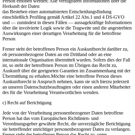
Person erhoben werden: Alle verfügbaren Informationen über die
Herkunft der Daten
das Bestehen einer automatisierten Entscheidungsfindung
einschließlich Profiling gemäß Artikel 22 Abs.1 und 4 DS-GVO
und — zumindest in diesen Fällen — aussagekräftige Informationen
über die involvierte Logik sowie die Tragweite und die angestrebten
Auswirkungen einer derartigen Verarbeitung für die betroffene
Person
Ferner steht der betroffenen Person ein Auskunftsrecht darüber zu,
ob personenbezogene Daten an ein Drittland oder an eine
internationale Organisation übermittelt wurden. Sofern dies der Fall
ist, so steht der betroffenen Person im Übrigen das Recht zu,
Auskunft über die geeigneten Garantien im Zusammenhang mit der
Übermittlung zu erhalten.Möchte eine betroffene Person dieses
Auskunftsrecht in Anspruch nehmen, kann sie sich hierzu jederzeit
an unseren Datenschutzbeauftragten oder einen anderen Mitarbeiter
des für die Verarbeitung Verantwortlichen wenden.
c) Recht auf Berichtigung
Jede von der Verarbeitung personenbezogener Daten betroffene
Person hat das vom Europäischen Richtlinien- und
Verordnungsgeber gewährte Recht, die unverzügliche Berichtigung
sie betreffender unrichtiger personenbezogener Daten zu verlangen.
Ferner steht der betroffenen Person das Recht zu, unter