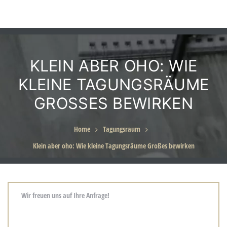
KLEIN ABER OHO: WIE
eiten
KLEINE TAGUNGSRÄUME
GROSSES BEWIRKEN
Home
Tagungsraum
für
Klein aber oho: Wie kleine Tagungsräume Großes bewirken
g in