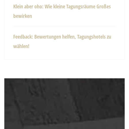
Klein aber oho: Wie kleine Tagungsräume Großes
bewirken
Feedback: Bewertungen helfen, Tagungshotels zu
wählen!