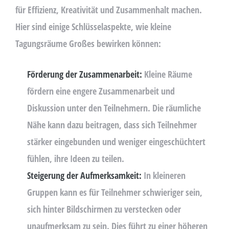
A
für Effizienz, Kreativität und Zusammenhalt machen.
V
Hier sind einige Schlüsselaspekte, wie kleine
E
Tagungsräume Großes bewirken können:
T
H
I
Förderung der Zusammenarbeit:
Kleine Räume
S
fördern eine engere Zusammenarbeit und
F
Diskussion unter den Teilnehmern. Die räumliche
I
E
Nähe kann dazu beitragen, dass sich Teilnehmer
L
stärker eingebunden und weniger eingeschüchtert
D
fühlen, ihre Ideen zu teilen.
E
M
Steigerung der Aufmerksamkeit:
In kleineren
P
Gruppen kann es für Teilnehmer schwieriger sein,
T
sich hinter Bildschirmen zu verstecken oder
Y
.
unaufmerksam zu sein. Dies führt zu einer höheren