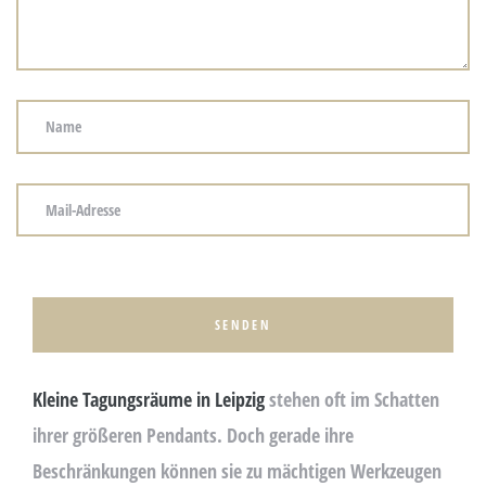
re
en –
ert!
P
L
E
A
serer
S
Kleine Tagungsräume in Leipzig
stehen oft im Schatten
E
ihrer größeren Pendants. Doch gerade ihre
L
Beschränkungen können sie zu mächtigen Werkzeugen
E