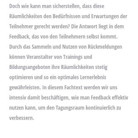
A
Doch wie kann man sicherstellen, dass diese
V
Räumlichkeiten den Bedürfnissen und Erwartungen der
E
Teilnehmer gerecht werden? Die Antwort liegt in dem
T
H
Feedback, das von den Teilnehmern selbst kommt.
I
Durch das Sammeln und Nutzen von Rückmeldungen
S
können Veranstalter von Trainings und
F
I
Bildungsangeboten ihre Räumlichkeiten stetig
E
optimieren und so ein optimales Lernerlebnis
L
gewährleisten. In diesem Fachtext werden wir uns
D
E
intensiv damit beschäftigen, wie man Feedback effektiv
M
nutzen kann, um den Tagungsraum kontinuierlich zu
P
verbessern.
T
Y
.