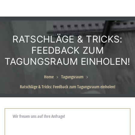
RATSCHLÄGE & TRICKS:
eiten
FEEDBACK ZUM
TAGUNGSRAUM EINHOLEN!
Home
Tagungsraum
für
Ratschläge & Tricks: Feedback zum Tagungsraum einholen!
g in