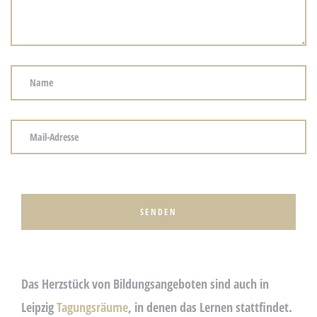
re
en –
ert!
P
L
E
A
serer
S
E
Das Herzstück von Bildungsangeboten sind auch in
L
Leipzig
Tagungsräume
, in denen das Lernen stattfindet.
E