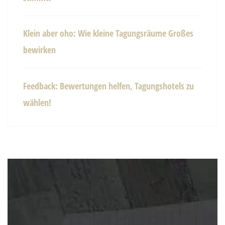
Klein aber oho: Wie kleine Tagungsräume Großes
bewirken
Feedback: Bewertungen helfen, Tagungshotels zu
wählen!