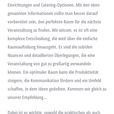
A
Einrichtungen und Catering-Optionen. Mit den oben
V
genannten Informationen sollte man besser darauf
E
vorbereitet sein, den perfekten Raum für die nächste
T
H
Veranstaltung zu finden. Wir wissen, es ist oft eine
I
komplexe Entscheidung, die weit über die einfache
S
Raumaufteilung hinausgeht. Es sind die subtilen
F
I
Nuancen und detaillierten Überlegungen, die eine
E
Veranstaltung von gut zu großartig verwandeln
L
können. Ein optimaler Raum kann die Produktivität
D
E
steigern, die Kommunikation fördern und ein Umfeld
M
schaffen, in dem Ideen gedeihen. Kommen wir gleich zu
P
unserer Empfehlung…
T
Y
.
Dabei ist es wichtig, sowohl die praktischen als auch