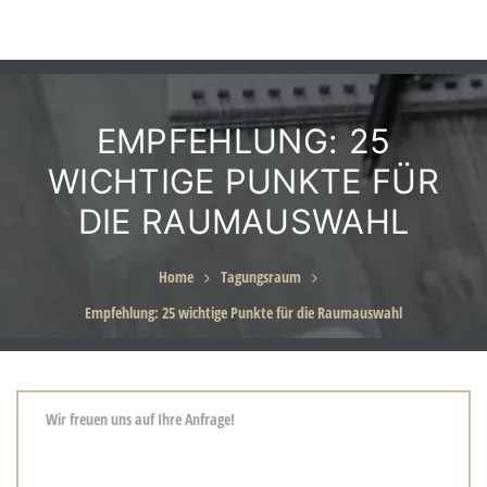
EMPFEHLUNG: 25
eiten
WICHTIGE PUNKTE FÜR
DIE RAUMAUSWAHL
Home
Tagungsraum
für
Empfehlung: 25 wichtige Punkte für die Raumauswahl
g in