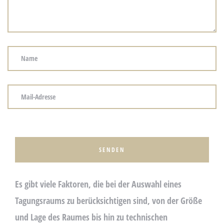
re
en –
ert!
P
L
E
A
serer
S
Es gibt viele Faktoren, die bei der Auswahl eines
E
Tagungsraums zu berücksichtigen sind, von der Größe
L
und Lage des Raumes bis hin zu technischen
E