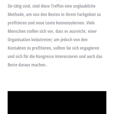
Sie tätig sind, sind diese Treffen eine unglaubliche
E
A
Methode, um von den Besten in Ihrem Fachgebiet zu
V
profitieren und neue Leute kennenzulernen. Viele
E
Menschen stellen sich vor, dass es ausreicht, einer
T
H
Organisation beizutreten; um jedoch von den
I
Kontakten zu profitieren, sollten Sie sich engagieren
S
und sich für die Kongresse interessieren und auch das
F
I
Beste daraus machen.
E
L
D
E
M
P
T
Y