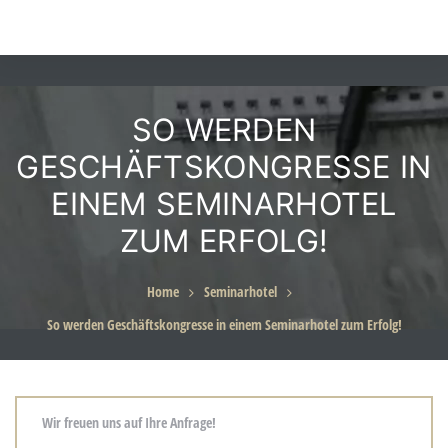
SO WERDEN
eiten
GESCHÄFTSKONGRESSE IN
EINEM SEMINARHOTEL
ZUM ERFOLG!
für
Home
Seminarhotel
g in
So werden Geschäftskongresse in einem Seminarhotel zum Erfolg!