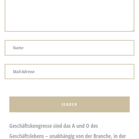
re
en –
ert!
P
L
E
serer
A
S
Geschäftskongresse sind das A und O des
E
Geschäftslebens – unabhängig von der Branche, in der
L